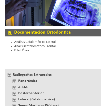
Documentación Ortodontica
Análisis Cefalométrico Lateral.
AnálisisCefalométrico Frontal.
Edad Ósea.
Radiografías Extraorales
Panorámica
A.T.M.
Posteroanterior
Lateral (Cefalometrica)
Senos Maxilares (Waters)